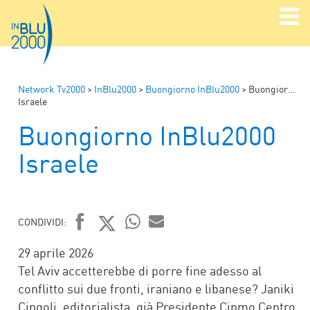
Network Tv2000
>
InBlu2000
>
Buongiorno InBlu2000
>
Buongiorno InBlu2000
Israele
Buongiorno InBlu2000
Israele
CONDIVIDI:
FACEBOOK
TWITTER
WHATSAPP
MAIL
29 aprile 2026
Tel Aviv accetterebbe di porre fine adesso al
conflitto sui due fronti, iraniano e libanese? Janiki
Cingoli, editorialista, già Presidente Cipmo Centro