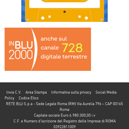
Invia C.V.
Area Stampa
Informativa sulla privacy
Social Media
Policy
Codice Etico
RETE BLU S.p.a - Sede Legale Roma (RM) Via Aurelia 796 – CAP 00165
Roma
Capitale sociale Euro 6.980.000,00 i.v
C.F. e Numero d’iscrizione del Registro delle Imprese di ROMA
03922811009