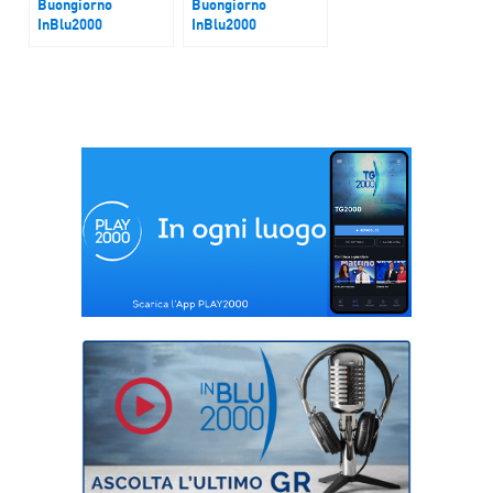
Buongiorno
Buongiorno
InBlu2000
InBlu2000
Ucraina-Europa
Di voto in voto