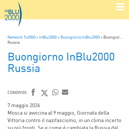
Network Tv2000
>
InBlu2000
>
Buongiorno InBlu2000
>
Buongiorno InBlu2000
Russia
Buongiorno InBlu2000
Russia
CONDIVIDI:
FACEBOOK
TWITTER
WHATSAPP
MAIL
7 maggio 2026
Mosca si avvicina al 9 maggio, Giornata della
Vittoria contro il nazifascismo, in un clima incerto
su più fronti. Se e come è cambiata la Russia dal