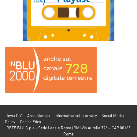
Invia C.V.
Area Stampa
Informativa sulla privacy
Social Media
Policy
Codice Etico
RETE BLU S.p.a - Sede Legale Roma (RM) Via Aurelia 796 – CAP 00165
Roma