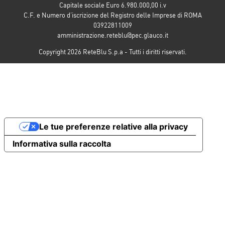
Capitale sociale Euro 6.980.000,00 i.v
C.F. e Numero d’iscrizione del Registro delle Imprese di ROMA
03922811009
amministrazione.reteblu@pec.glauco.it
Copyright 2026 ReteBlu S.p.a - Tutti i diritti riservati.
Le tue preferenze relative alla privacy
Informativa sulla raccolta