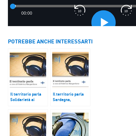
POTREBBE ANCHE INTERESSARTI
Il territorio parla
Il territorio parla
Solidarietà ai
Sardegna,
lavoratori, la frana
preoccupanti i dati
di Creva e “Bonus
Inail su infortuni sul
cultura”
lavoro. Giornata
mondiale dell’acqua.
Porto Empedocle
(AG) – Vigata,