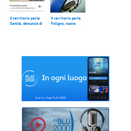
trovato in discarica
documento di
Camilleri
Il territorio parla
Il territorio parla
Sanità, denuncia di
Foligno, nuovo
Anaao Assomed
protocollo per
Emilia Romagna.
tumori
Museo Civico
gastrointestinali;
Tradizioni Marinare,
Brindisi, Settimana
nuova mappa
della cultura dei
polisensoriale.
ragazzi; Como,
Sicilia, gli effetti
squadra in serie A
dello stop al
dopo 21 anni
superbonus