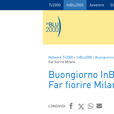
Tv2000
InBlu2000
Avvenire
S
Network Tv2000
>
InBlu2000
>
Buongiorno
Far fiorire Milano
Buongiorno In
Far fiorire Mil
CONDIVIDI: