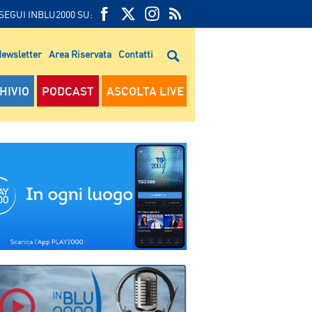
SEGUI INBLU2000 SU:
FEED
FACEBOOK
TWITTER
FEED
RSS
ewsletter
Area Riservata
Contatti
RSS
HIVIO
PODCAST
ASCOLTA LIVE