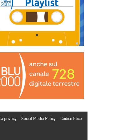
la privacy
Social Media Policy
Codice Etico