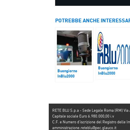
POTREBBE ANCHE INTERESSA
Buongiorno
Buongiorno
InBlu2000
InBlu2000
In Corea del sud è
Medioriente
stato
istituzionalizzato i
G2?
RETE BLU S.p.a - Sede Legale Roma (RM) Via
Capitale sociale Euro 6.980.000,00 i.v
C.F. e Numero d’iscrizione del Registro dell
amministrazione.reteblu@pec.glauco.it