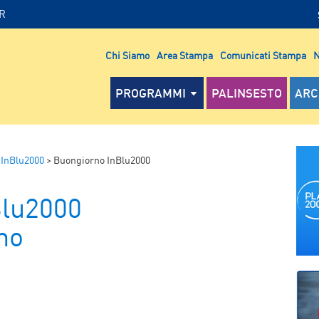
IR
Chi Siamo
Area Stampa
Comunicati Stampa
N
PROGRAMMI
PALINSESTO
ARC
 InBlu2000
>
Buongiorno InBlu2000
Blu2000
ano