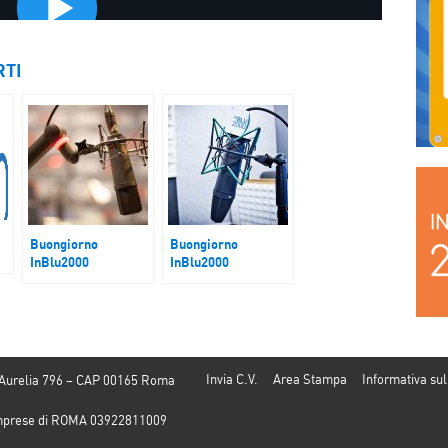
RTI
Buongiorno
Buongiorno
InBlu2000
InBlu2000
Spazio Legalità
Energia
l
Invia C.V.
Area Stampa
Informativa sul
 Aurelia 796 – CAP 00165 Roma
e Imprese di ROMA 03922811009