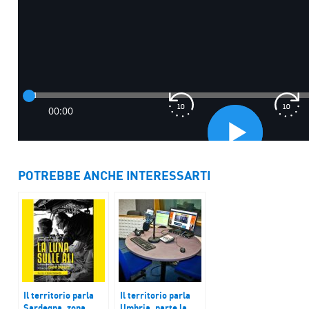
POTREBBE ANCHE INTERESSARTI
Il territorio parla
Il territorio parla
Sardegna, zona
Umbria, parte la