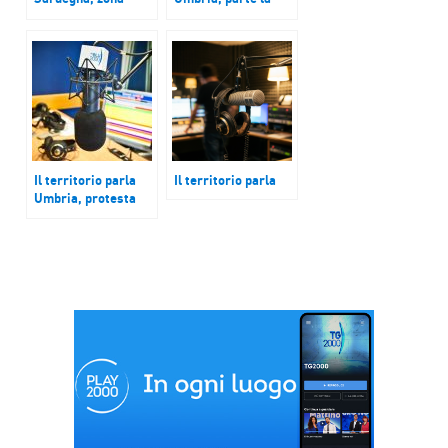
bianca: test per chi
Giornata della Cura;
arriva; Senigallia:
Rimini,
un film per il Museo
apprendistato e
del giocattolo
liceali, si cambia;
antico; Varese: un
Versilia, tornano i
libro racconta
‘Recruiting days’
Zamberletti, padre
della Protezione
Civile
Il territorio parla
Il territorio parla
Umbria, protesta
contro
privatizzazione di
Poste; Brindisi
ricorda naufragio
migranti; Varese,
aumentano
comunità
energetiche
rinnovabili