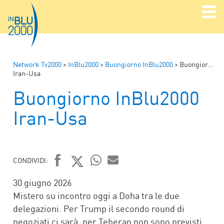
Network Tv2000
>
InBlu2000
>
Buongiorno InBlu2000
>
Buongiorno InBlu2000
Iran-Usa
Buongiorno InBlu2000
Iran-Usa
CONDIVIDI:
FACEBOOK
TWITTER
WHATSAPP
MAIL
30 giugno 2026
Mistero su incontro oggi a Doha tra le due
delegazioni. Per Trump il secondo round di
negoziati ci sarà, per Teheran non sono previsti