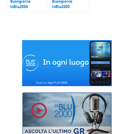
Buongiorno
Buongiorno
InBlu2000
InBlu2000
Elezioni Colombia
Russia-Ucraina