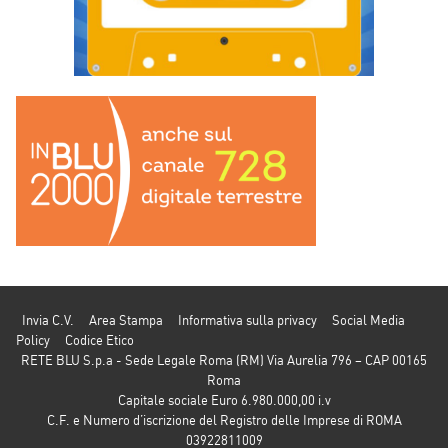
Invia C.V.
Area Stampa
Informativa sulla privacy
Social Media
Policy
Codice Etico
RETE BLU S.p.a - Sede Legale Roma (RM) Via Aurelia 796 – CAP 00165
Roma
Capitale sociale Euro 6.980.000,00 i.v
C.F. e Numero d’iscrizione del Registro delle Imprese di ROMA
03922811009