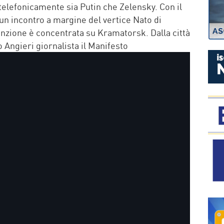
P
 telefonicamente sia Putin che Zelensky. Con il
un incontro a margine del vertice Nato di
tenzione è concentrata su Kramatorsk. Dalla città
 Angieri giornalista il Manifesto