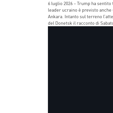
FACEBOOK
TWITTER
WHATSAP
MAIL
6 luglio 2026 – Trump ha sentito
leader ucraino è previsto anche 
Ankara. Intanto sul terreno l’at
del Donetsk il racconto di Sabato