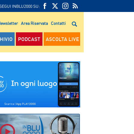
SEGUI INBLU2000 SU:
FEED
FACEBOOK
TWITTER
FEED
RSS
ewsletter
Area Riservata
Contatti
RSS
HIVIO
PODCAST
ASCOLTA LIVE