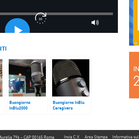
RTI
Buongiorno
Buongiorno InBlu
InBlu2000
Caregivers
Repubblica
Islamica, fine
vicina?
Invia C.V.
Area Stampa
Informativa sul
 Aurelia 796 – CAP 00165 Roma