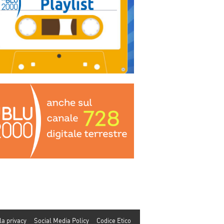
la privacy
Social Media Policy
Codice Etico