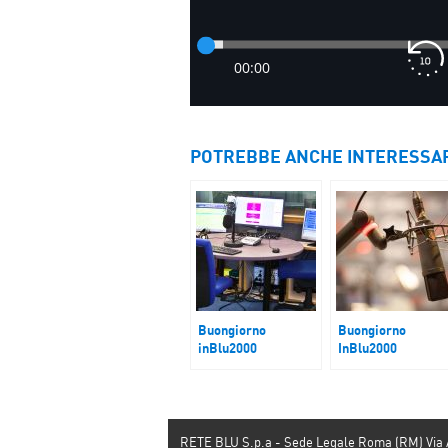
POTREBBE ANCHE INTERESSA
Buongiorno
Buongiorno
inBlu2000
InBlu2000
Multe no vax
Gaza
annullate
RETE BLU S.p.a - Sede Legale Roma (RM) Via