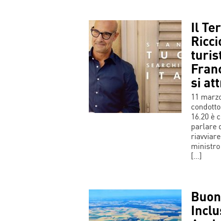
Il Te
Ricci
turis
Fran
si at
11 marzo
condotto
16.20 è 
parlare 
riavviare
ministro
[…]
Buon
Inclu