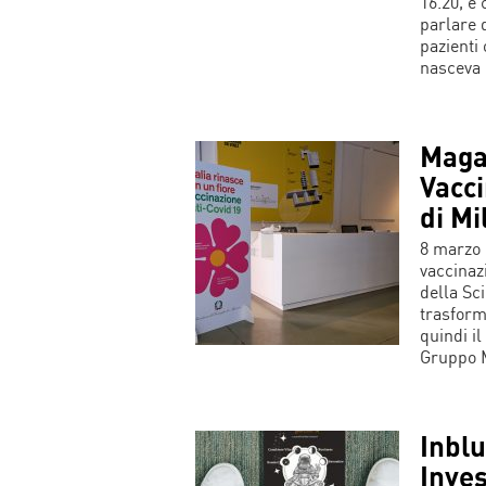
16.20, è
parlare 
pazienti
nasceva 
Maga
Vacci
di Mi
8 marzo 
vaccinaz
della Sc
trasforma
quindi i
Gruppo M
Inbl
Inves