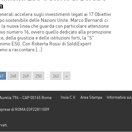
ta
nerali accelera sugli investimenti legati ai 17 Obiettivi
ppo sostenibile delle Nazioni Unite. Marco Bernardi ci
 la nuova linea che guarda con particolare attenzione
ttivo numero 16, ovvero quello dedicato alla promozione
e, della giustizia e delle istituzioni forti, la “S”
onimo ESG. Con Roberta Rossi di SoldiExpert
amo a raccontare […]
47
248
249
250
...
262
»
Invia C.V.
Area Stampa
Informativa sul
 Aurelia 796 – CAP 00165 Roma
e Imprese di ROMA 03922811009
rvati.