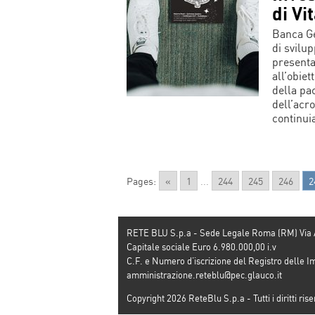
di Vi
Banca Ge
di svilu
presenta
all’obie
della pac
dell’acr
continui
Pages:
«
1
...
244
245
246
2
RETE BLU S.p.a - Sede Legale Roma (RM) Via
Capitale sociale Euro 6.980.000,00 i.v
C.F. e Numero d’iscrizione del Registro dell
amministrazione.reteblu@pec.glauco.it
Copyright 2026 ReteBlu S.p.a - Tutti i diritti rise