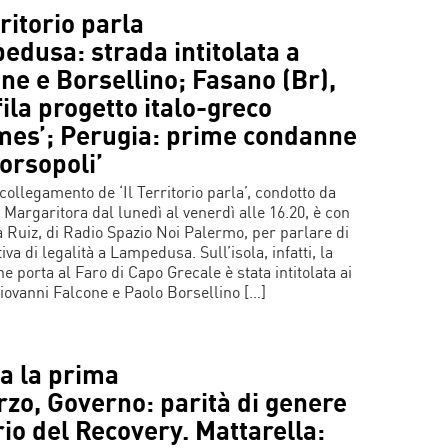
rritorio parla
dusa: strada intitolata a
ne e Borsellino; Fasano (Br),
ila progetto italo-greco
mes’; Perugia: prime condanne
orsopoli’
collegamento de ‘Il Territorio parla’, condotto da
 Margaritora dal lunedì al venerdì alle 16.20, è con
a Ruiz, di Radio Spazio Noi Palermo, per parlare di
tiva di legalità a Lampedusa. Sull’isola, infatti, la
e porta al Faro di Capo Grecale è stata intitolata ai
Giovanni Falcone e Paolo Borsellino […]
a la prima
zo, Governo: parità di genere
rio del Recovery. Mattarella: