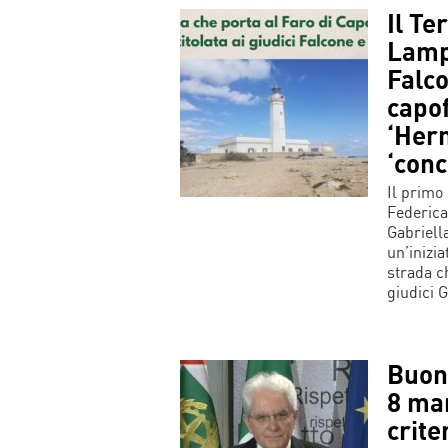
Il Te
Lampe
Falco
capof
‘Her
‘conc
Il primo 
Federica
Gabriell
un’inizia
strada ch
giudici 
Buon
8 mar
crite