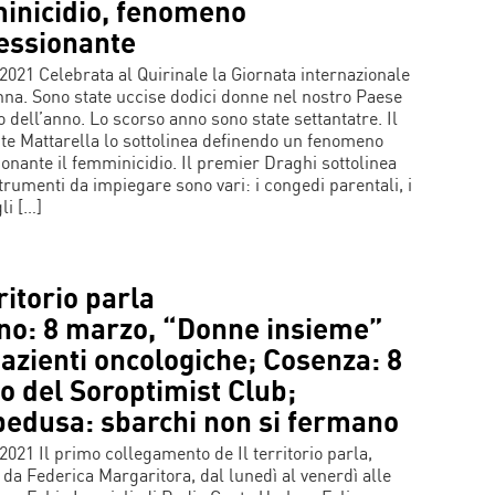
inicidio, fenomeno
essionante
2021 Celebrata al Quirinale la Giornata internazionale
nna. Sono state uccise dodici donne nel nostro Paese
io dell’anno. Lo scorso anno sono state settantatre. Il
te Mattarella lo sottolinea definendo un fenomeno
onante il femminicidio. Il premier Draghi sottolinea
strumenti da impiegare sono vari: i congedi parentali, i
li […]
rritorio parla
gno: 8 marzo, “Donne insieme”
azienti oncologiche; Cosenza: 8
o del Soroptimist Club;
edusa: sbarchi non si fermano
2021 Il primo collegamento de Il territorio parla,
 da Federica Margaritora, dal lunedì al venerdì alle