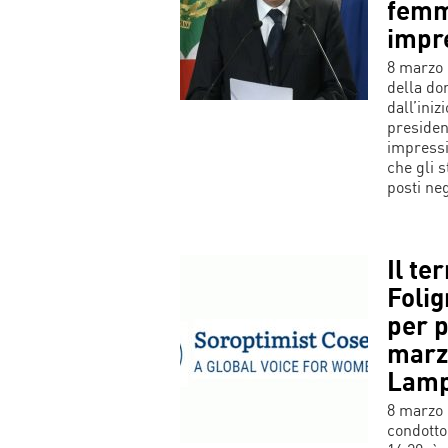
femm
impr
8 marzo 
della do
dall’iniz
presiden
impressi
che gli 
posti neg
Il te
Foli
per p
marz
Lamp
8 marzo 
condotto