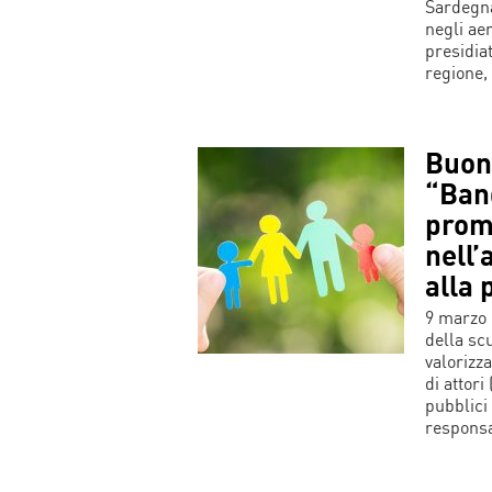
Sardegna
negli aer
presidia
regione,
Buon
“Ban
prom
nell’
alla 
9 marzo 
della scu
valorizz
di attori
pubblici 
responsa