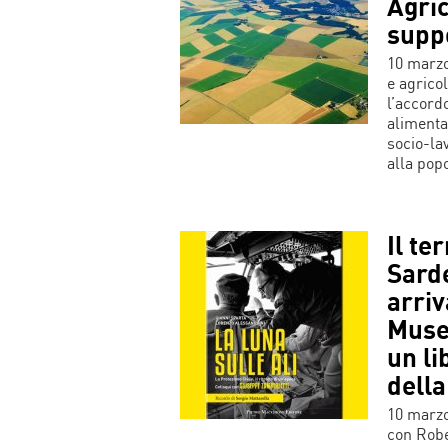
Agric
suppo
10 marzo
e agricol
l’accord
alimentar
socio-lav
alla pop
Il te
Sarde
arriv
Museo
un li
della
10 marzo
con Robe