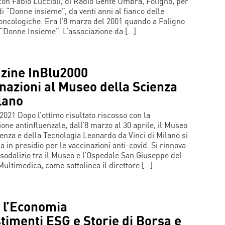
 con Fabio Luccioli, di Radio Gente Umbra, Foligno, per
di “Donne insieme”, da venti anni al fianco delle
 oncologiche. Era l’8 marzo del 2001 quando a Foligno
“Donne Insieme”. L’associazione da […]
zine InBlu2000
nazioni al Museo della Scienza
lano
2021 Dopo l’ottimo risultato riscosso con la
ione antinfluenzale, dall’8 marzo al 30 aprile, il Museo
ienza e della Tecnologia Leonardo da Vinci di Milano si
 in presidio per le vaccinazioni anti-covid. Si rinnova
l sodalizio tra il Museo e l’Ospedale San Giuseppe del
ultimedica, come sottolinea il direttore […]
u l’Economia
timenti ESG e Storie di Borsa e