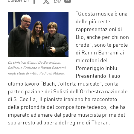
CONDIVIDI:
FACEBOOK
TWITTER
WHATSAPP
MAIL
“Questa musica è una
delle più certe
rappresentazioni di
Dio, anche per chi non
crede”, sono le parole
di Ramin Bahrami ai
microfoni del
Da sinistra: Gianni De Berardinis,
Pomeriggio Inblu.
Raffaella Frullone e Ramin Bahrami
negli studi di inBlu Radio di Milano.
Presentando il suo
ultimo lavoro “Bach, l’offerta musicale”, con la
partecipazione dei Solisti dell’Orchestra nazionale
di S. Cecilia, il pianista iraniano ha raccontato
della profondità del compositore tedesco, che ha
imparato ad amare dal padre musicista prima del
suo arresto ad opera del regime di Theran.