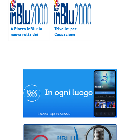
A Piazza inBlu: la
Trivelle: per
nuova rotta dei
Cassazione
Migranti, dalla
inammissibili
Grecia all’Italia
ricorsi Regioni ma
Veneto e Puglia
pronte al ricorso