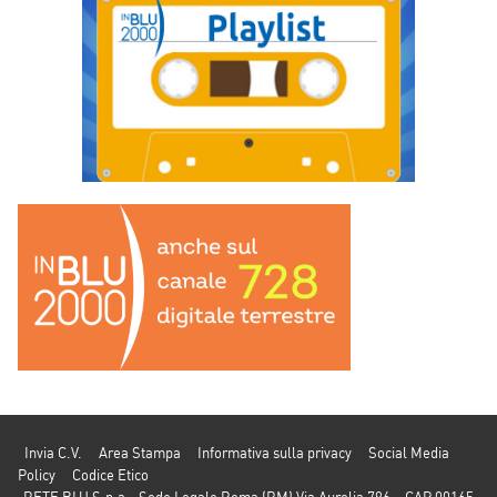
Invia C.V.
Area Stampa
Informativa sulla privacy
Social Media
Policy
Codice Etico
RETE BLU S.p.a - Sede Legale Roma (RM) Via Aurelia 796 – CAP 00165