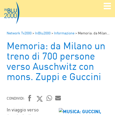
Network Tv2000
>
InBlu2000
>
Informazione
>
Memoria: da Milano un treno di 700 persone verso Auschwitz con mons. Zuppi e Guccini
Memoria: da Milano un
treno di 700 persone
verso Auschwitz con
mons. Zuppi e Guccini
CONDIVIDI:
FACEBOOK
TWITTER
WHATSAPP
MAIL
In viaggio verso