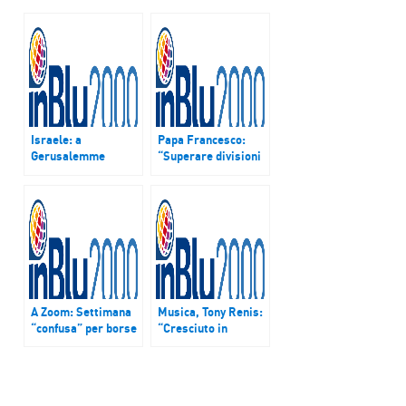
Israele: a
Papa Francesco:
Gerusalemme
“Superare divisioni
cresce intolleranza
per fare spazio alla
contro i cristiani.
misericordia di Dio”
L’appello di mons.
Shomali
A Zoom: Settimana
Musica, Tony Renis:
“confusa” per borse
“Cresciuto in
europee.
oratorio con
Celentano poi il
successo”.