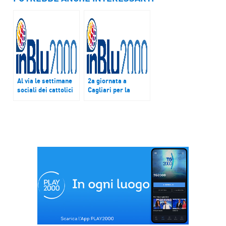
Al via le settimane
2a giornata a
sociali dei cattolici
Cagliari per la
a Cagliari
48esima Settimana
sociale dei cattolici.
L’intervento del card
Turkson