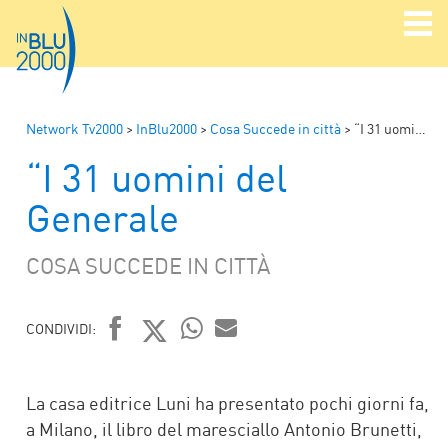
Network Tv2000
>
InBlu2000
>
Cosa Succede in città
>
“I 31 uomini del Generale
“I 31 uomini del
Generale
COSA SUCCEDE IN CITTÀ
CONDIVIDI:
FACEBOOK
TWITTER
WHATSAPP
MAIL
La casa editrice Luni ha presentato pochi giorni fa,
a Milano, il libro del maresciallo Antonio Brunetti,