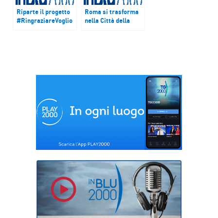
Riparte il progetto
Roma si trasforma
#RingraziareVoglio
nella Città della
Pizza