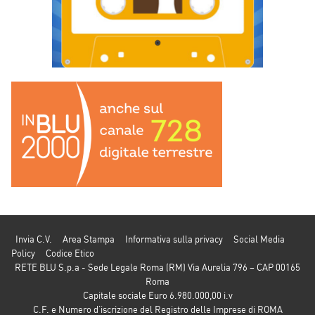
Invia C.V.
Area Stampa
Informativa sulla privacy
Social Media
Policy
Codice Etico
RETE BLU S.p.a - Sede Legale Roma (RM) Via Aurelia 796 – CAP 00165
Roma
Capitale sociale Euro 6.980.000,00 i.v
C.F. e Numero d’iscrizione del Registro delle Imprese di ROMA