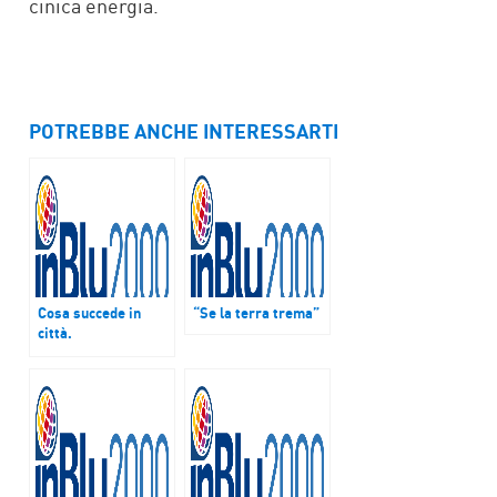
cinica energia.
POTREBBE ANCHE INTERESSARTI
Cosa succede in
“Se la terra trema”
città.
“Defigurazione” e
“Chapeau”. Puntata
del 21 febbraio 2018