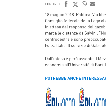
CONDIVIDI:
FACEBOOK
TWITTER
WHATSAP
MAIL
18 maggio 2018. Politica. Via lib
Consiglio federale della Lega al 
in attesa del responso dei gaze
marca le distanze da Salvini: “N
centrodestra e sono preoccupato p
Forza Italia. Il servizio di Gabriel
Dall’intesa è però assente il Me
economia all’Università di Bari. 
POTREBBE ANCHE INTERESSA