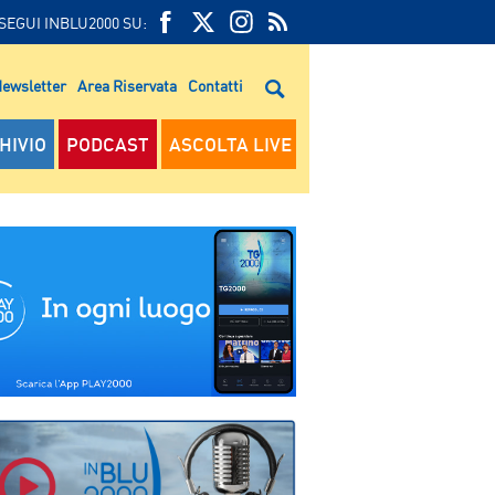
SEGUI INBLU2000 SU:
FEED
FACEBOOK
TWITTER
FEED
RSS
ewsletter
Area Riservata
Contatti
RSS
HIVIO
PODCAST
ASCOLTA LIVE