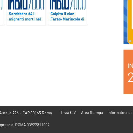
Sarebbero 64 i
Colpito il clan
migranti morti nel
Farao-Marincola di
naufragio di sabato
Cirò Marina che
ro
scorso al largo della
aveva creato una
Libia
ramificata rete
criminale
Invia C.V.
Area Stampa
Informativa sul
 Aurelia 796 – CAP 00165 Roma
e Imprese di ROMA 03922811009