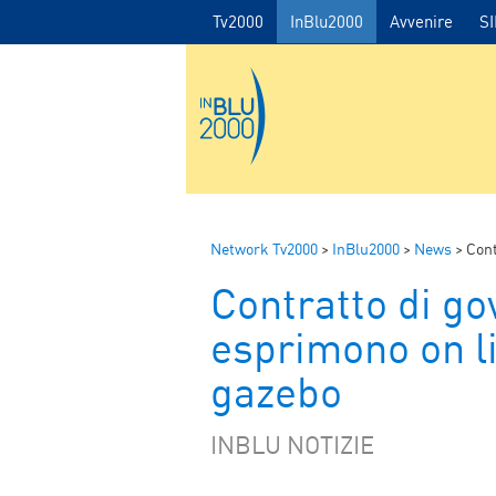
Tv2000
InBlu2000
Avvenire
S
Network Tv2000
>
InBlu2000
>
News
>
Contr
Contratto di gove
esprimono on lin
gazebo
INBLU NOTIZIE