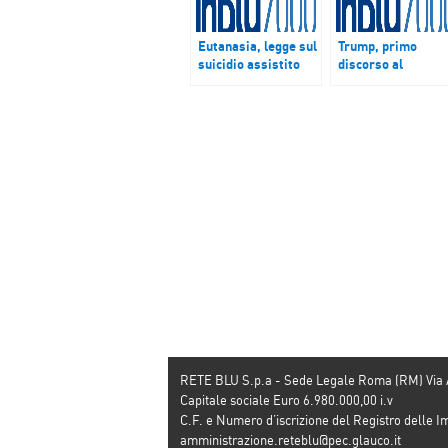
Eutanasia, legge sul
Trump, primo
suicidio assistito
discorso al
attende il via libera
congresso: nuovo
delle commissioni
“muslim ban”, mu
entro il 2 marzo, poi
al confine col
andrà alla camera
Messico e taglio
tasse
RETE BLU S.p.a - Sede Legale Roma (RM) Via
Capitale sociale Euro 6.980.000,00 i.v
C.F. e Numero d’iscrizione del Registro dell
amministrazione.reteblu@pec.glauco.it