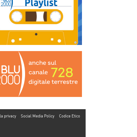
la privacy
Social Media Policy
Codice Etico