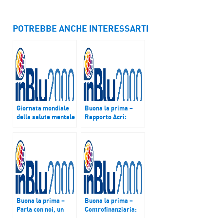
POTREBBE ANCHE INTERESSARTI
Giornata mondiale
Buona la prima –
della salute mentale
Rapporto Acri:
a Buona la prima
italiani più ottimisti
ma vedono ancora
lontana la fine della
crisi
Buona la prima –
Buona la prima –
Parla con noi, un
Controfinanziaria:
progetto dedicato
rapporto