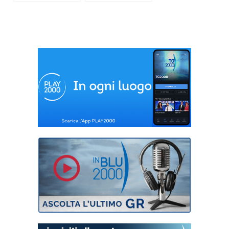
agli uomini violenti
Sbilanciamoci!
in famiglia.
2019: come usare la
spesa pubblica per i
diritti, la pace,
l’ambiente.