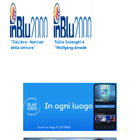
2018
“CaLibro- festival
Tullio Solenghi è
della lettura”
“Wolfgang Amadè
Mozart”