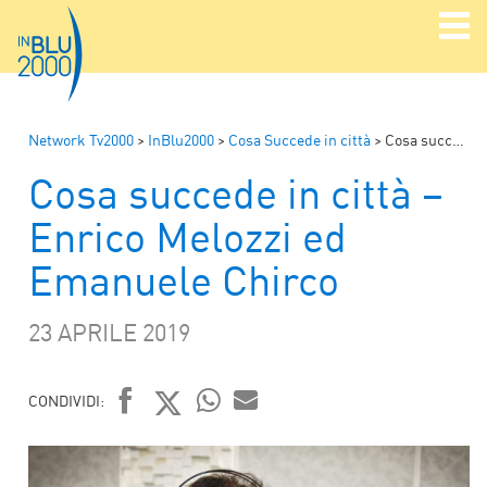
Network Tv2000
>
InBlu2000
>
Cosa Succede in città
>
Cosa succede in città – Enrico Melozzi ed Emanuele Chirco
Cosa succede in città –
Enrico Melozzi ed
Emanuele Chirco
23 APRILE 2019
CONDIVIDI:
FACEBOOK
TWITTER
WHATSAPP
MAIL