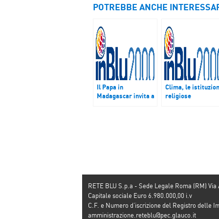
POTREBBE ANCHE INTERESSA
Il Papa in
Clima, le istituzion
Madagascar invita a
religiose
lottare contro
disinvestono dai
corruzione,
combustibili fossil
disparità sociali e
sfruttamento delle
foreste
RETE BLU S.p.a - Sede Legale Roma (RM) Via
Capitale sociale Euro 6.980.000,00 i.v
C.F. e Numero d’iscrizione del Registro dell
amministrazione.reteblu@pec.glauco.it