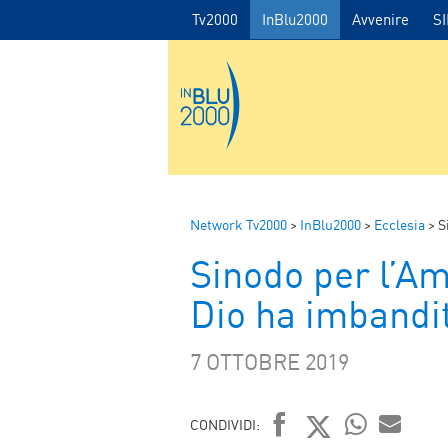
Tv2000
InBlu2000
Avvenire
S
Network Tv2000
>
InBlu2000
>
Ecclesia
>
S
Sinodo per l’Am
Dio ha imbandit
7 OTTOBRE 2019
CONDIVIDI: