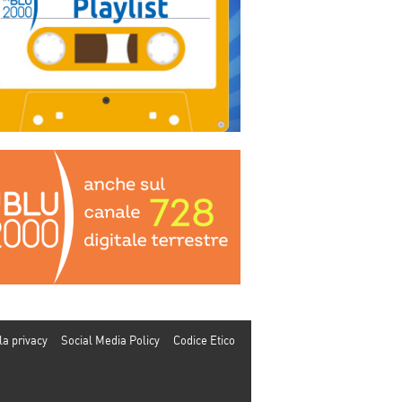
la privacy
Social Media Policy
Codice Etico