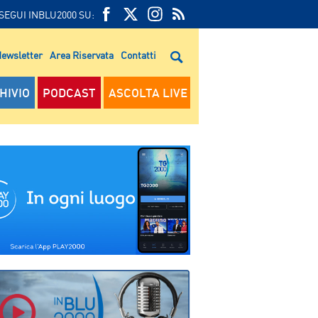
SEGUI INBLU2000 SU:
FEED
FACEBOOK
TWITTER
FEED
RSS
ewsletter
Area Riservata
Contatti
RSS
HIVIO
PODCAST
ASCOLTA LIVE