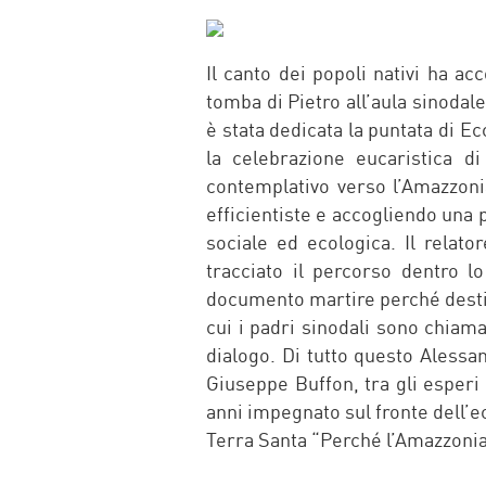
FACEBOOK
TWITTER
WHATSAP
MAIL
Il canto dei popoli nativi ha a
tomba di Pietro all’aula sinodale
è stata dedicata la puntata di E
la celebrazione eucaristica d
contemplativo verso l’Amazzonia
efficientiste e accogliendo una 
sociale ed ecologica. Il rela
tracciato il percorso dentro l
documento martire perché destin
cui i padri sinodali sono chiamat
dialogo. Di tutto questo Alessa
Giuseppe Buffon, tra gli esperi
anni impegnato sul fronte dell’ec
Terra Santa “Perché l’Amazzonia 