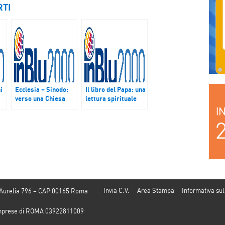
RTI
i
Ecclesia – Sinodo:
Il libro del Papa: una
verso una Chiesa
lettura spirituale
dal volto
dell’ecologia
i
amazzonico
Invia C.V.
Area Stampa
Informativa sul
 Aurelia 796 – CAP 00165 Roma
e Imprese di ROMA 03922811009