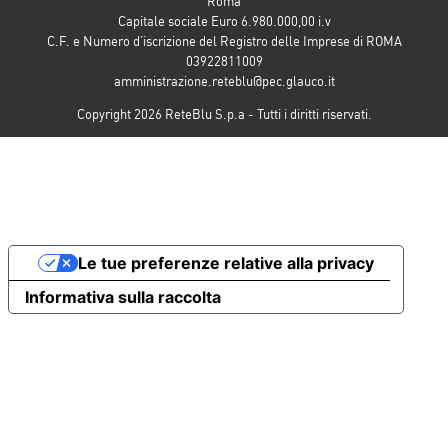
Roma
Capitale sociale Euro 6.980.000,00 i.v
C.F. e Numero d’iscrizione del Registro delle Imprese di ROMA
03922811009
amministrazione.reteblu@pec.glauco.it
Copyright 2026 ReteBlu S.p.a - Tutti i diritti riservati.
Le tue preferenze relative alla privacy
Informativa sulla raccolta