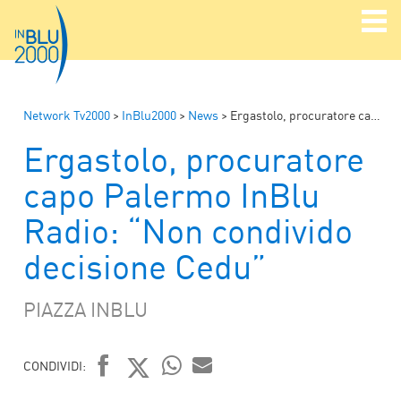
Network Tv2000
>
InBlu2000
>
News
>
Ergastolo, procuratore capo Palermo InBlu Radio: “Non condivido decisione Cedu”
Ergastolo, procuratore
capo Palermo InBlu
Radio: “Non condivido
decisione Cedu”
PIAZZA INBLU
CONDIVIDI:
WHATSAPP
MAIL