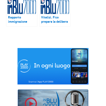
Rapporto
Vitalizi. Fico
immigrazione
prepara la delibera
imprenditoria 2017
ma incassa il no
– Alla fine del 2016
della Casellati
sono oltre 571.255
le attività
indipendenti
condotte da
lavoratori
immigrati