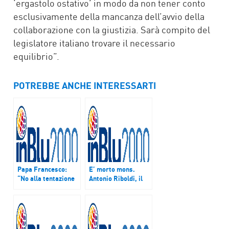
‘ergastolo ostativo’ in modo da non tener conto
esclusivamente della mancanza dell’avvio della
collaborazione con la giustizia. Sarà compito del
legislatore italiano trovare il necessario
equilibrio”.
POTREBBE ANCHE INTERESSARTI
Papa Francesco:
E’ morto mons.
“No alla tentazione
Antonio Riboldi, il
di andare avanti
vescovo anticlan. Le
come se nulla
voci e il ricordo a
fosse”
InBlu