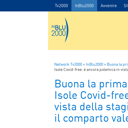
Tv2000
InBlu2000
Avvenire
S
Network Tv2000
>
InBlu2000
>
Buona la pr
Isole Covid-free: è ancora polemica in vista d
Buona la prima
Isole Covid-fre
vista della stagi
il comparto vale