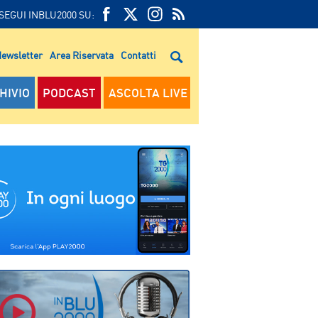
SEGUI INBLU2000 SU:
FEED
FACEBOOK
TWITTER
FEED
RSS
ewsletter
Area Riservata
Contatti
RSS
HIVIO
PODCAST
ASCOLTA LIVE