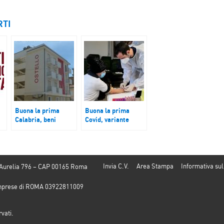
RTI
Buona la prima
Buona la prima
Calabria, beni
Covid, variante
confiscati: a Locri
Delta predominante
il
l’ostello Locride
nel mondo. Passa
diventa eco-
alla Camera il Green
sostenibile
Pass 2, senza voti di
metà della Lega
Invia C.V.
Area Stampa
Informativa sul
 Aurelia 796 – CAP 00165 Roma
e Imprese di ROMA 03922811009
rvati.