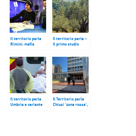
Il territorio parla
Il territorio parla –
Rimini: mafia
Il primo studio
Como: famiglia e
scientifico sulla
lavoro
Xylella
Puglia: treno anti-
Covid
Il territorio parla
Il Territorio parla
Umbria e variante
Chiusi ‘zona rossa’,
brasiliana; Varese:
Cosenza: sanità,
‘linea amica’ anziani
bilanci falsati e
nomine pilotate;
Fasano: pc a
famiglie povere