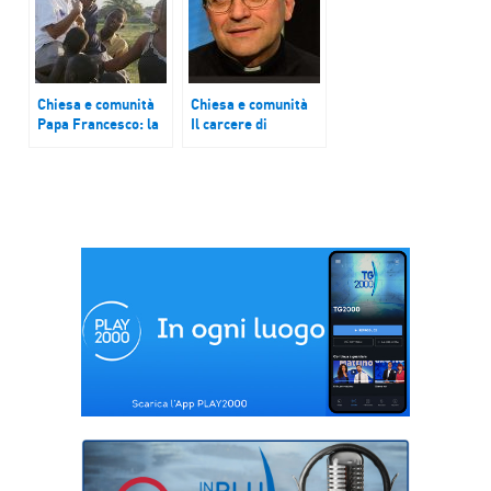
lacrima viene
perduta
Chiesa e comunità
Chiesa e comunità
Papa Francesco: la
Il carcere di
preghiera è
Bergamo intitolato
alimento della fede
a don Fausto
e costruisce la
Resmini, prete degli
Chiesa
ultimi deceduto per
Covid, e il cammino
di riconciliazione
del Rwanda nelle
parole di Jean Paul
Habimana