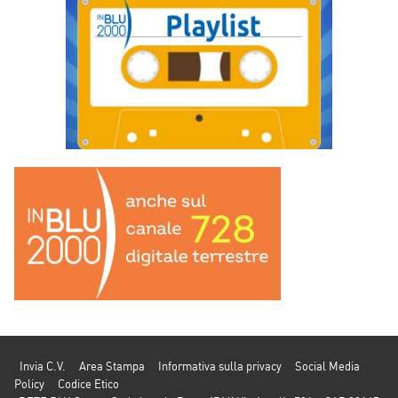
Invia C.V.
Area Stampa
Informativa sulla privacy
Social Media
Policy
Codice Etico