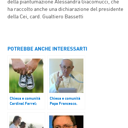
della piantumazione Alessandra Giacomucci, che
ha raccolto anche una dichiarazione del presidente
della Cei, card. Gualtiero Bassetti
POTREBBE ANCHE INTERESSARTI
Chiesa e comunità
Chiesa e comunità
Cardinal Farrel:
Papa Francesco.
“Accompagnare le
Ancora una Pasqua
coppie e le famiglie
nella pandemia, ma
in crisi”
nell’amore di Cristo
nemmeno una