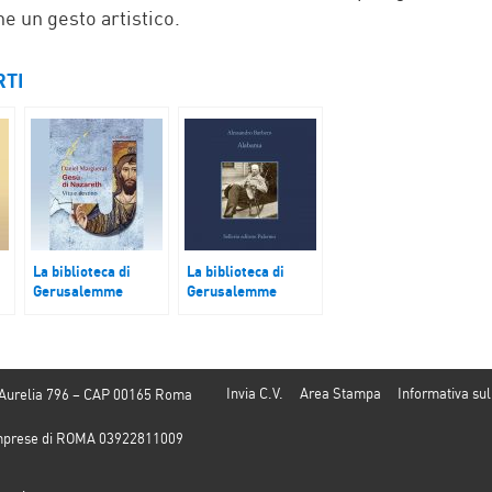
he un gesto artistico.
RTI
La biblioteca di
La biblioteca di
Gerusalemme
Gerusalemme
“Gesù di Nazareth.
“Alabama” di
e
Vita e destino”
Alessandro Barbero
Daniel Marguerat
Invia C.V.
Area Stampa
Informativa sul
 Aurelia 796 – CAP 00165 Roma
e Imprese di ROMA 03922811009