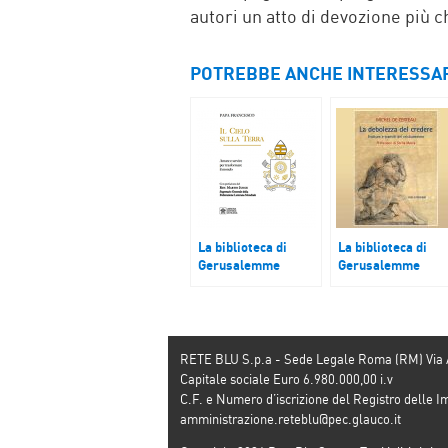
autori un atto di devozione più c
POTREBBE ANCHE INTERESSA
La biblioteca di
La biblioteca di
Gerusalemme
Gerusalemme
‘Il cielo sulla terra.
“La debolezza del
Servire per la
credere. Fratture 
trasformazione del
transiti del
mondo’ di Papa
cristianesimo”
Francesco
Michel de Certeau
RETE BLU S.p.a - Sede Legale Roma (RM) Via
Capitale sociale Euro 6.980.000,00 i.v
C.F. e Numero d’iscrizione del Registro dell
amministrazione.reteblu@pec.glauco.it