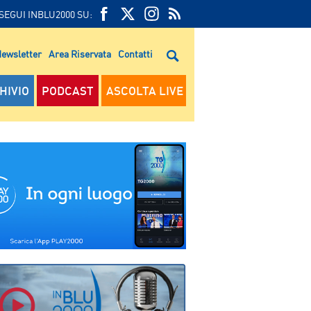
SEGUI INBLU2000 SU:
FEED
FACEBOOK
TWITTER
FEED
RSS
ewsletter
Area Riservata
Contatti
RSS
HIVIO
PODCAST
ASCOLTA LIVE