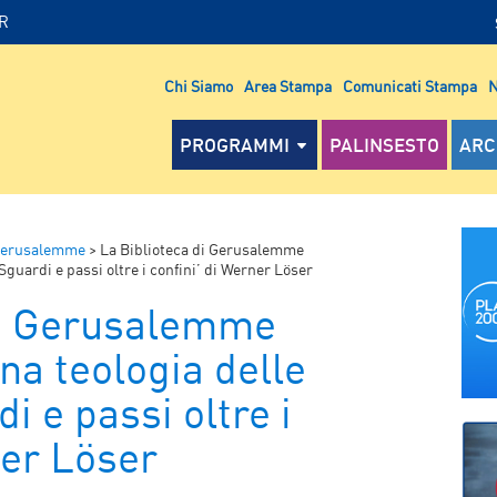
IR
Chi Siamo
Area Stampa
Comunicati Stampa
N
PROGRAMMI
PALINSESTO
ARC
 Gerusalemme
>
La Biblioteca di Gerusalemme
 Sguardi e passi oltre i confini’ di Werner Löser
di Gerusalemme
na teologia delle
di e passi oltre i
ner Löser