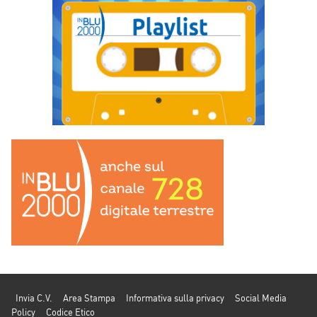
Invia C.V.
Area Stampa
Informativa sulla privacy
Social Media
Policy
Codice Etico