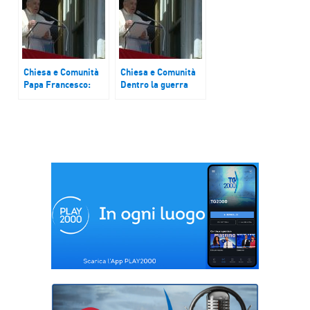
cuori induriti
Chiesa e Comunità
Chiesa e Comunità
Papa Francesco:
Dentro la guerra
“Guerra in Ucraina
per costruire
disumana e
speranza
sacrilega”