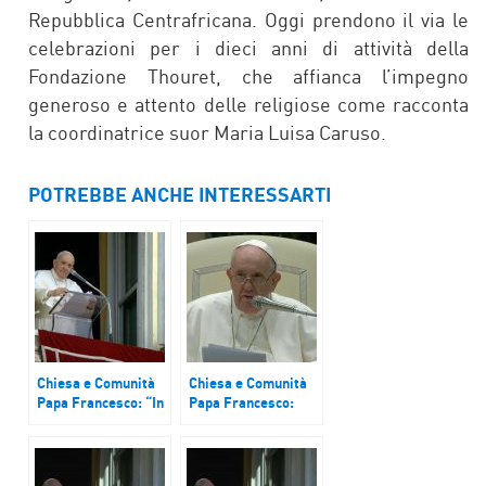
Repubblica Centrafricana. Oggi prendono il via le
celebrazioni per i dieci anni di attività della
Fondazione Thouret, che affianca l’impegno
generoso e attento delle religiose come racconta
la coordinatrice suor Maria Luisa Caruso.
POTREBBE ANCHE INTERESSARTI
Chiesa e Comunità
Chiesa e Comunità
Papa Francesco: “In
Papa Francesco:
nome di Dio,
“Signore ferma la
fermate questo
mano di Caino”.
massacro”
Mons. Gallaro: la
preghiera scioglie i