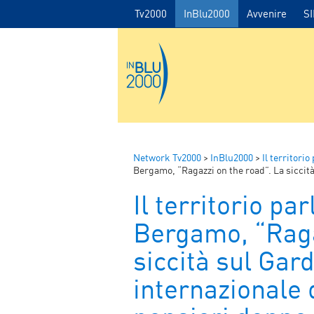
Tv2000
InBlu2000
Avvenire
S
Network Tv2000
>
InBlu2000
>
Il territorio
Bergamo, “Ragazzi on the road”. La siccità sul G
Il territorio par
Bergamo, “Raga
siccità sul Gar
internazionale 