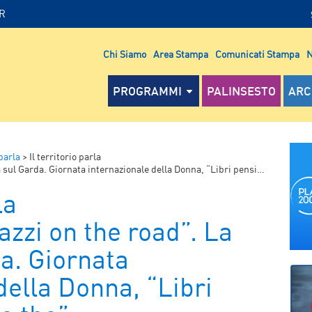
IR
Chi Siamo
Area Stampa
Comunicati Stampa
N
PROGRAMMI
PALINSESTO
ARC
 parla
>
Il territorio parla
arda. Giornata internazionale della Donna, “Libri pensieri donne e the”
la
zzi on the road”. La
da. Giornata
della Donna, “Libri