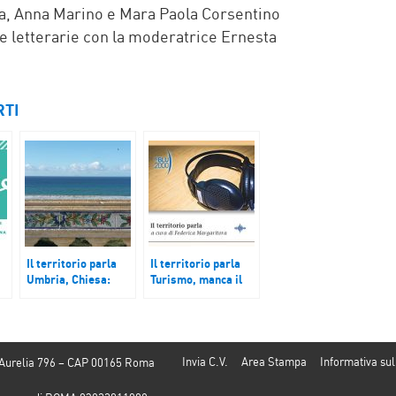
a, Anna Marino e Mara Paola Corsentino
e letterarie con la moderatrice Ernesta
RTI
Il territorio parla
Il territorio parla
i
Umbria, Chiesa:
Turismo, manca il
‘Giovani e lavoro: un
personale. Un’auto
cantiere aperto’;
elettrica per i
Friuli: Figliuolo a
Volontari del
Gemona per il 45°
Soccorso di
dal terremoto; S.
Sant’Anna a
Invia C.V.
Area Stampa
Informativa sul
 Aurelia 796 – CAP 00165 Roma
Stefano di Camastra
Rapallo. Deborah
(Me): comune
Inserillo, Alfiere