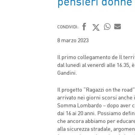
pensieri donne 
CONDIVIDI:
FACEBOOK
TWITTER
WHATSAP
MAIL
8 marzo 2023
Il primo collegamento de Il terr
dal lunedì al venerdì alle 16.35
Gandini.
Il progetto “Ragazzi on the road”
arrivato nei giorni scorsi anche
Somma Lombardo – dopo aver coi
dai 16 ai 20 anni. Possiamo def
che ancora abbiamo per educare l
alla sicurezza stradale, argoment