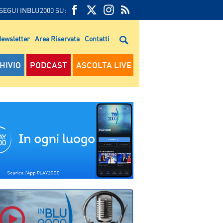
SEGUI INBLU2000 SU:
FEED
FACEBOOK
TWITTER
FEED
RSS
ewsletter
Area Riservata
Contatti
RSS
HIVIO
PODCAST
ASCOLTA LIVE