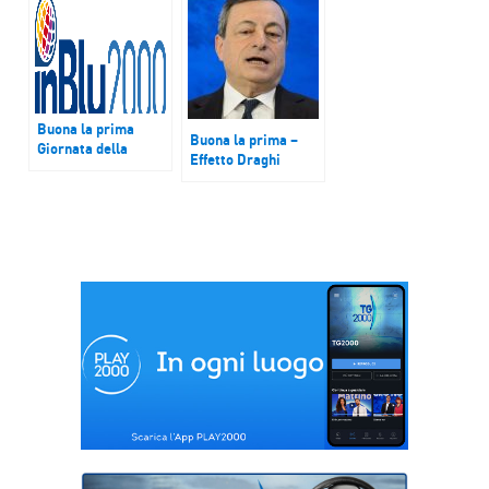
Viminale non
“Resistere alle
autorizza lo sbarco.
intimidazioni della
mafia”
Buona la prima
Buona la prima –
Giornata della
Effetto Draghi
Memoria –
sull’economia:
Mattarella,
spread scende fino a
ricordare dovere di
95. Le aspettative
civiltà
sul Recovery Plan