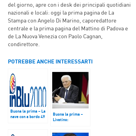
del giorno, apre con i desk dei principali quotidiani
nazionali e locali: oggi la prima pagina de La
Stampa con Angelo Di Marino, caporedattore
centrale e la prima pagina del Mattino di Padova e
de La Nuova Venezia con Paolo Cagnan,
condirettore.
POTREBBE ANCHE INTERESSARTI
Buona la prima – La
Buona la prima –
nave con a bordo 49
Livatino:
migranti soccorsi
anniversario
ieri, è davanti a
dell’assassinio del
Lampedusa, ma il
giudice, Mattarella: