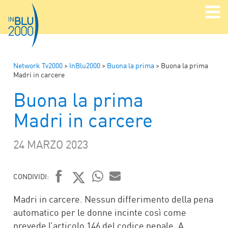
Network Tv2000
>
InBlu2000
>
Buona la prima
>
Buona la prima
Madri in carcere
Buona la prima
Madri in carcere
24 MARZO 2023
CONDIVIDI:
FACEBOOK
TWITTER
WHATSAPP
MAIL
Madri in carcere. Nessun differimento della pena
automatico per le donne incinte così come
prevede l’articolo 146 del codice penale. A