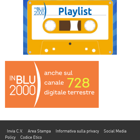
Invia C.V.
Area Stampa
Informativa sulla privacy
Social Media
Policy
Codice Etico