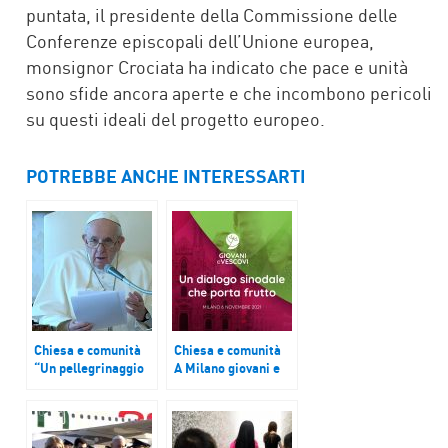
puntata, il presidente della Commissione delle
Conferenze episcopali dell’Unione europea,
monsignor Crociata ha indicato che pace e unità
sono sfide ancora aperte e che incombono pericoli
su questi ideali del progetto europeo.
POTREBBE ANCHE INTERESSARTI
Chiesa e comunità
Chiesa e comunità
“Un pellegrinaggio
A Milano giovani e
di preghiera, alle
vescovi delle diocesi
radici e di
lombarde danno
speranza”, papa
avvio a un dialogo
Francesco
sinodale