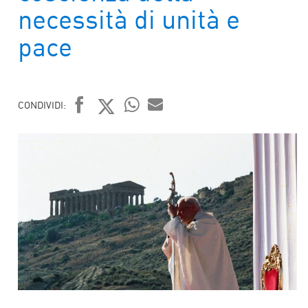
necessità di unità e
pace
CONDIVIDI:
FACEBOOK
TWITTER
WHATSAPP
MAIL