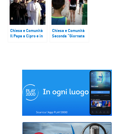
all’udienza generale
ripercorre il viaggio
a Budapest e in
Slovacchia
Chiesa e Comunità
Chiesa e Comunità
Il Papa a Cipro e in
Seconda “Giornata
Grecia: in cammino
nazionale di
sulle frontiere
preghiera per le
vittime e i
sopravvissuti agli
abusi”