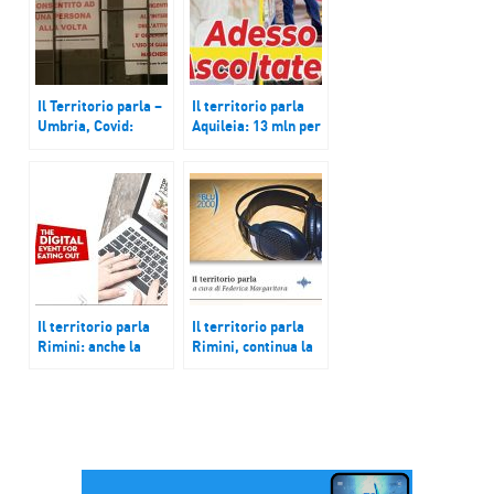
Il Territorio parla –
Il territorio parla
Umbria, Covid:
Aquileia: 13 mln per
calano i contagi;
gli scavi
Pettineo (Messina):
archeologici;
progetto biblioteca
Umbria: i sindacati
per disabili; Puglia:
si mobilitano per
caos scuola, scontro
precari e
Emiliano-Codacons
pensionati; Puglia:
LegalItria, festival
diffuso della legalità
Il territorio parla
Il territorio parla
Rimini: anche la
Rimini, continua la
Fiera è online;
crisi dei negozi di
Brescia: ritrovata
prossimità.
quarta discarica
Giornata Mondiale
inquinante in un
della
anno; Polignano:
consapevolezza
vaccini, il sindaco
sull’autismo.
chiama gli amici per
Povertà – La realtà