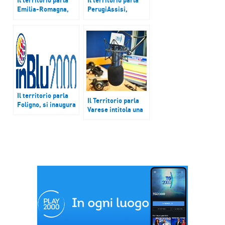
Emilia-Romagna,
PerugiAssisi,
riaperture: protesta
marcia
per parchi tematici
straordinaria per la
e coprifuoco;
pace. Ballarò,
Saronno, povertà:
riapre MoltiVolti
aumentano gli ospiti
dopo l’incendio.
della mensa di
Brindisi, nasce
Betania; Senigallia:
“Case di Quartiere”
premio letterario
‘Emma Fabini’
Il territorio parla
Il Territorio parla
Foligno, si inaugura
Varese intitola una
il Centro ‘Fratelli
via a Zamberletti;
tutti’. Lavoro
Saronno, privato e
stagionale nel
pubblico per la
territorio riminese.
Sanità; Lecce,
Saronno, idee dei
Giornata del
bambini per il
dialetto.
rifacimento della
scuola