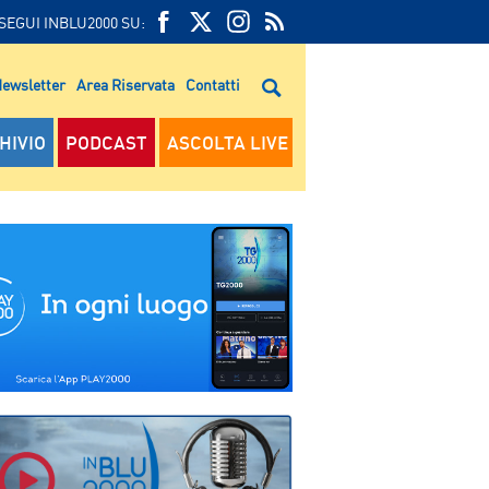
SEGUI INBLU2000 SU:
FEED
FACEBOOK
TWITTER
FEED
RSS
ewsletter
Area Riservata
Contatti
RSS
HIVIO
PODCAST
ASCOLTA LIVE