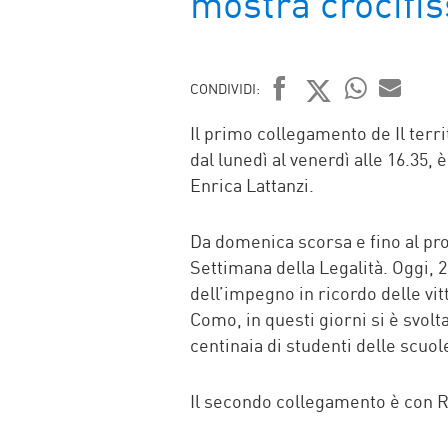
mostra crocifiss
CONDIVIDI:
FACEBOOK
TWITTER
WHATSAP
MAIL
Il primo collegamento de Il terr
dal lunedì al venerdì alle 16.35,
Enrica Lattanzi.
Da domenica scorsa e fino al pr
Settimana della Legalità. Oggi, 
dell’impegno in ricordo delle vit
Como, in questi giorni si è svolt
centinaia di studenti delle scuol
Il secondo collegamento è con R