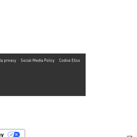
la privacy
Social Media Policy
Codice Etico
cy