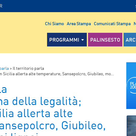
IR
Chi Siamo
Area Stampa
Comunicati Stampa
N
PROGRAMMI
PALINSESTO
ARC
 parla
>
Il territorio parla
allerta alte temperature; Sansepolcro, Giubileo, mostra crocifissi lignei.
la
 della legalità;
lia allerta alte
ansepolcro, Giubileo,