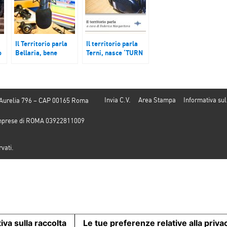
Il Territorio parla
Il territorio parla
o
Bellaria, bene
Terni, nasce ‘TURN
confiscato diventa
Urban Re-
casa per disabili;
Generation’; Como,
Saronno, Liceo
il Cinema Astra
Classico Legnani:
apre la galleria;
l’educazione civica
Rimini: i viaggi
Invia C.V.
Area Stampa
Informativa sul
 Aurelia 796 – CAP 00165 Roma
e
in una settimana
d’istruzione
innovativa; Brindisi,
preferiti
e Imprese di ROMA 03922811009
si discute sulla
statale 7/ter
Bradanico-
rvati.
Salentina.
iva sulla raccolta
Le tue preferenze relative alla priva