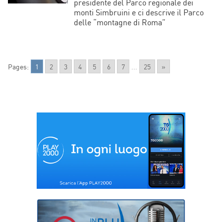
presidente del Parco regionale dei
monti Simbruini e ci descrive il Parco
delle “montagne di Roma”
Pages:
1
2
3
4
5
6
7
...
25
»