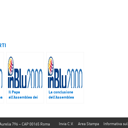
RTI
Il Papa
La conclusione
pa
all’Assemblea dei
dell’Assemblea
vescovi italiani e la
della Cei e la realtà
nuova memoria
della Chiesa in Cina
liturgica di Maria
Mater Ecclesiae
le
Invia C.V.
Area Stampa
Informativa sul
 Aurelia 796 – CAP 00165 Roma