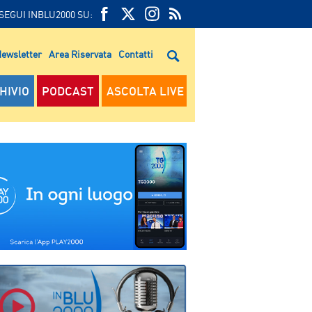
SEGUI INBLU2000 SU:
FEED
FACEBOOK
TWITTER
FEED
RSS
ewsletter
Area Riservata
Contatti
RSS
HIVIO
PODCAST
ASCOLTA LIVE