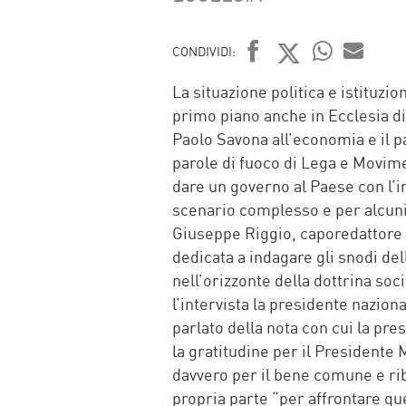
CONDIVIDI:
FACEBOOK
TWITTER
WHATSAP
MAIL
La situazione politica e istituzio
primo piano anche in Ecclesia di
Paolo Savona all’economia e il p
parole di fuoco di Lega e Movimen
dare un governo al Paese con l’in
scenario complesso e per alcuni
Giuseppe Riggio, caporedattore d
dedicata a indagare gli snodi del
nell’orizzonte della dottrina so
l’intervista la presidente nazion
parlato della nota con cui la pre
la gratitudine per il Presidente M
davvero per il bene comune e rib
propria parte “per affrontare que