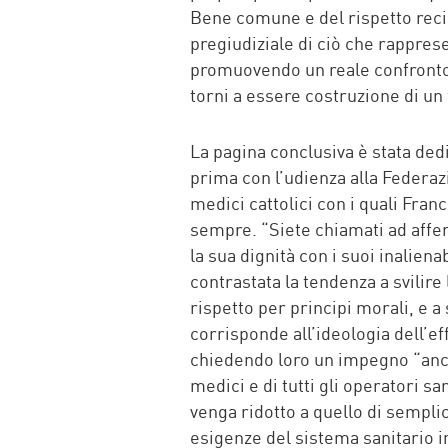
Bene comune e del rispetto reci
pregiudiziale di ciò che rappresen
promuovendo un reale confronto c
torni a essere costruzione di un
La pagina conclusiva è stata ded
prima con l’udienza alla Federaz
medici cattolici con i quali Fran
sempre. “Siete chiamati ad affe
la sua dignità con i suoi inalienabi
contrastata la tendenza a svilir
rispetto per principi morali, e a
corrisponde all’ideologia dell’eff
chiedendo loro un impegno “anche
medici e di tutti gli operatori sa
venga ridotto a quello di sempli
esigenze del sistema sanitario in