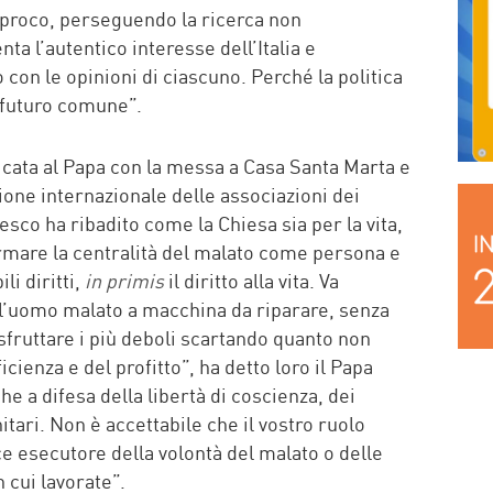
proco, perseguendo la ricerca non
ta l’autentico interesse dell’Italia e
on le opinioni di ciascuno. Perché la politica
 futuro comune”.
icata al Papa con la messa a Casa Santa Marta e
ione internazionale delle associazioni dei
cesco ha ribadito come la Chiesa sia per la vita,
rmare la centralità del malato come persona e
li diritti,
in primis
il diritto alla vita. Va
e l’uomo malato a macchina da riparare, senza
 sfruttare i più deboli scartando quanto non
icienza e del profitto”, ha detto loro il Papa
 a difesa della libertà di coscienza, dei
nitari. Non è accettabile che il vostro ruolo
ce esecutore della volontà del malato o delle
 cui lavorate”.