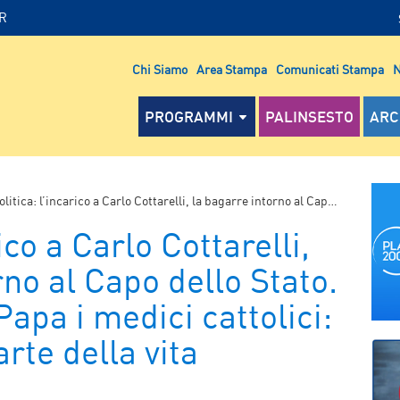
IR
Chi Siamo
Area Stampa
Comunicati Stampa
N
PROGRAMMI
PALINSESTO
ARC
tica: l’incarico a Carlo Cottarelli, la bagarre intorno al Capo dello Stato. E le parole del Papa i medici cattolici: sempre dalla parte della vita
ico a Carlo Cottarelli,
rno al Capo dello Stato.
Papa i medici cattolici:
rte della vita