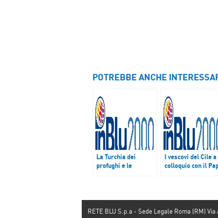
POTREBBE ANCHE INTERESSA
La Turchia dei
I vescovi del Cile a
profughi e le
colloquio con il Pa
critiche al Giro
per lo scandalo
d’Italia che parte da
degli abusi, le
Gerusalemme
violenze in Medio
Oriente, il
documento Cei sul
RETE BLU S.p.a - Sede Legale Roma (RM) Via
migrazioni