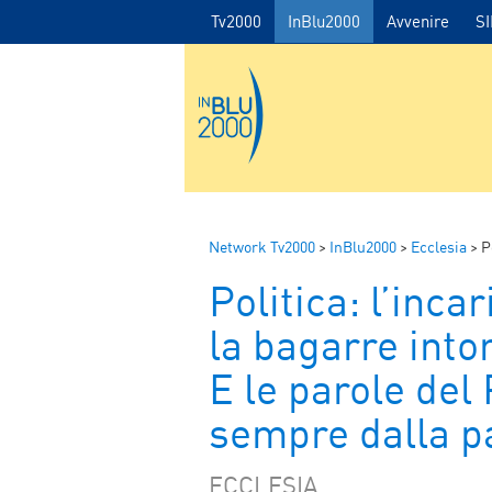
Tv2000
InBlu2000
Avvenire
S
Network Tv2000
>
InBlu2000
>
Ecclesia
>
Poli
Politica: l’incar
la bagarre into
E le parole del 
sempre dalla pa
ECCLESIA