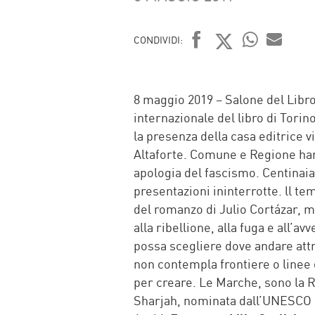
CONDIVIDI:
FACEBOOK
TWITTER
WHATSAP
MAIL
8 maggio 2019 – Salone del Libro
internazionale del libro di Tori
la presenza della casa editrice v
Altaforte. Comune e Regione ha
apologia del fascismo. Centinaia 
presentazioni ininterrotte. ll te
del romanzo di Julio Cortázar, m
alla ribellione, alla fuga e all’
possa scegliere dove andare attr
non contempla frontiere o linee div
per creare. Le Marche, sono la R
Sharjah, nominata dall’UNESCO C