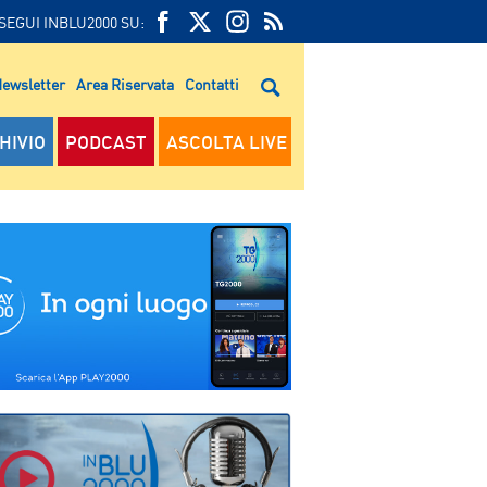
SEGUI INBLU2000 SU:
FEED
FACEBOOK
TWITTER
FEED
RSS
ewsletter
Area Riservata
Contatti
RSS
HIVIO
PODCAST
ASCOLTA LIVE