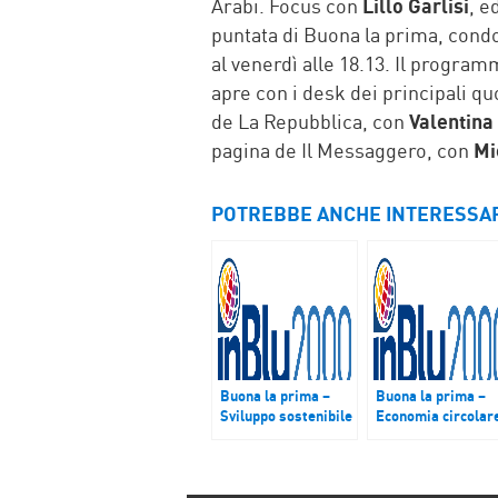
Arabi. Focus con
Lillo Garlisi
, e
puntata di Buona la prima, condo
al venerdì alle 18.13. Il program
apre con i desk dei principali quo
de La Repubblica, con
Valentina
pagina de Il Messaggero, con
Mi
POTREBBE ANCHE INTERESSA
Buona la prima –
Buona la prima –
Sviluppo sostenibile
Economia circolar
– Gentiloni, Ue:
la trasformazione 
obiettivo 1.000
il riuso di spazi
miliardi di
dismessi o
investimento pro-
abbandonati volan