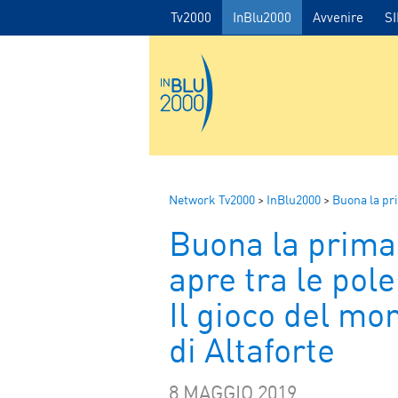
Tv2000
InBlu2000
Avvenire
S
Network Tv2000
>
InBlu2000
>
Buona la pr
Buona la prima 
apre tra le pol
Il gioco del mo
di Altaforte
8 MAGGIO 2019