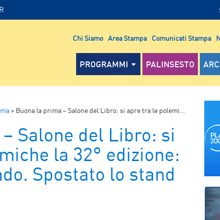
IR
Chi Siamo
Area Stampa
Comunicati Stampa
N
PROGRAMMI
PALINSESTO
ARC
ima
>
Buona la prima – Salone del Libro: si apre tra le polemiche la 32° edizione: Il gioco del mondo. Spostato lo stand di Altaforte
– Salone del Libro: si
emiche la 32° edizione:
ndo. Spostato lo stand