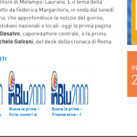
ditore di Melampo-Laurana. È il tema della
tto da Federica Margaritora, in onda dal lunedì
ma, che approfondisce le notizie del giorno,
tidiani nazionali e locali: oggi la prima pagina
 Desalvo
, caporedattore centrale, e la prima
chele Galvani
, del desk della cronaca di Roma.
RTI
Buona la prima –
Buona la prima –
e,
Siria: scontri al
Finanza etica – I
e
confine nonostante
fondi di
il cessate il fuoco
investimento
sempre più
o
orientati a imprese