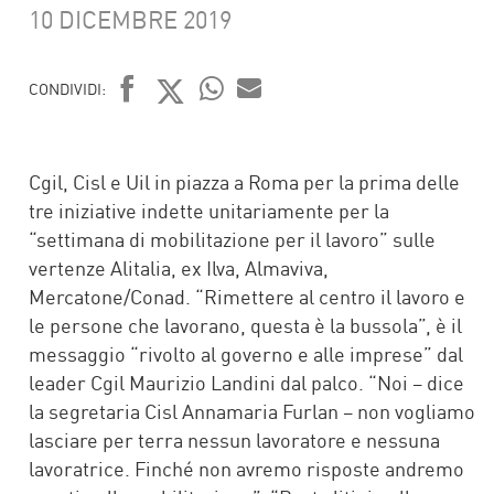
10 DICEMBRE 2019
CONDIVIDI:
FACEBOOK
TWITTER
WHATSAPP
MAIL
Cgil, Cisl e Uil in piazza a Roma per la prima delle
tre iniziative indette unitariamente per la
“settimana di mobilitazione per il lavoro” sulle
vertenze Alitalia, ex Ilva, Almaviva,
Mercatone/Conad. “Rimettere al centro il lavoro e
le persone che lavorano, questa è la bussola”, è il
messaggio “rivolto al governo e alle imprese” dal
leader Cgil Maurizio Landini dal palco. “Noi – dice
la segretaria Cisl Annamaria Furlan – non vogliamo
lasciare per terra nessun lavoratore e nessuna
lavoratrice. Finché non avremo risposte andremo