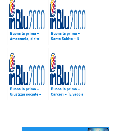
Buona la prima –
Buona la prima –
Amazzonia, diritti
Santa Subito – Il
umani: in Ecuador
docufilm su giovane
ancora senza
pugliese uccisa
risarcimento 30.000
dopo anni di
vittime
stalking, che ha
dell’inquinamento di
vinto il premio del
Chevron-Texaco
pubblico alla festa
del Cinema di Roma
Buona la prima –
Buona la prima –
Giustizia sociale –
Carceri – “E vado a
La lotta alle
lavorare”: partono 8
disuguaglianze
progetti di
presupposto dello
reinserimento
sviluppo. Le
socio-lavorativo di
proposte del Forum
detenuti al Sud
Disuguaglianze e
Diversità