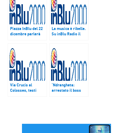
Piazza InBlu del 22
La musica è ribelle.
dicembre parlerà
Su inBlu Radio il
dell’attentato di
nuovo programma di
Berlino, di
Eugenio Finardi
sicurezza e
contrasto al
terrorismo
Via Crucis al
‘Ndrangheta:
Colosseo, testi
arrestato il boss
delle meditazioni
Domenico Crea,
redatte da studenti
latitante dal 2015