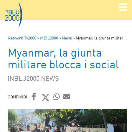
Network Tv2000
>
InBlu2000
>
News
>
Myanmar, la giunta militare blocca i social
Myanmar, la giunta
militare blocca i social
INBLU2000 NEWS
CONDIVIDI:
FACEBOOK
TWITTER
WHATSAPP
MAIL