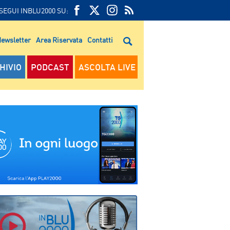
SEGUI INBLU2000 SU:
FEED
FACEBOOK
TWITTER
FEED
RSS
ewsletter
Area Riservata
Contatti
RSS
HIVIO
PODCAST
ASCOLTA LIVE