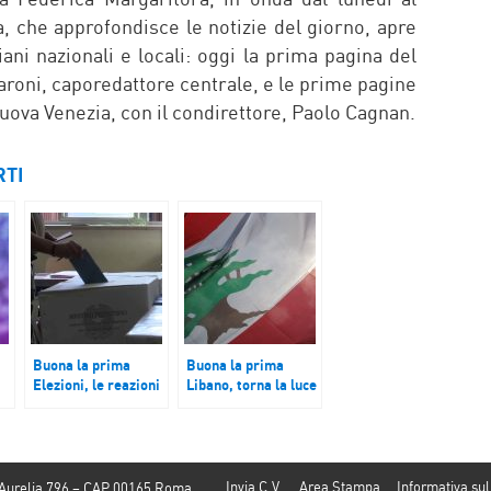
a, che approfondisce le notizie del giorno, apre
iani nazionali e locali: oggi la prima pagina del
aroni, caporedattore centrale, e le prime pagine
Nuova Venezia, con il condirettore, Paolo Cagnan.
RTI
Buona la prima
Buona la prima
Elezioni, le reazioni
Libano, torna la luce
dei partiti dopo il
dopo il blackout ma
voto che ha
il paese è al
assegnato sei
collasso
capoluoghi al
centrosinistra e tre
Invia C.V.
Area Stampa
Informativa sul
 Aurelia 796 – CAP 00165 Roma