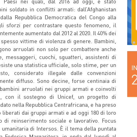
 Paesi nei quali, dal 2016 ad oggi, è stato
i soldato in conflitti armati: dall’Afghanistan
, dalla Repubblica Democratica del Congo alla
li sforzi per contrastare questo fenomeno, il
antemente aumentato dal 2012 al 2020. Il 40% dei
spesso vittime di violenza di genere. Bambini,
ngono arruolati non solo per combattere anche
, messaggeri, cuochi, sguatteri, assistenti di
iste una statistica ufficiale, solo stime, per un
to, considerato illegale dalle convenzioni
mente diffuso. Sono decine, forse centinaia di
bambini arruolati nei gruppi armati e coinvolti
ce, con il sostegno di Unicef, un progetto di
ldato nella Repubblica Centrafricana, e ha preso
 liberati dai gruppi armati e ad oggi 180 di loro
 di reinserimento sociale e lavorativo. Focus
 umanitaria di Intersos. È il tema della puntata
a Federica Margaritora, in onda dal lunedì al