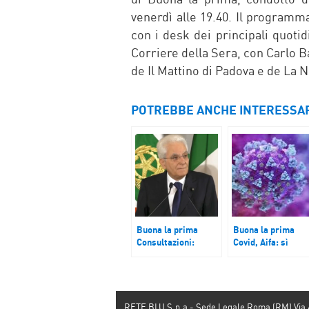
venerdì alle 19.40. Il programm
con i desk dei principali quotid
Corriere della Sera, con Carlo B
de Il Mattino di Padova e de La 
POTREBBE ANCHE INTERESSA
Buona la prima
Buona la prima
Consultazioni:
Covid, Aifa: sì
Mattarella incontra
condizionato agli
Leu, Italia Viva e Pd
anticorpi
monoclonali per la
cura
RETE BLU S.p.a - Sede Legale Roma (RM) Via