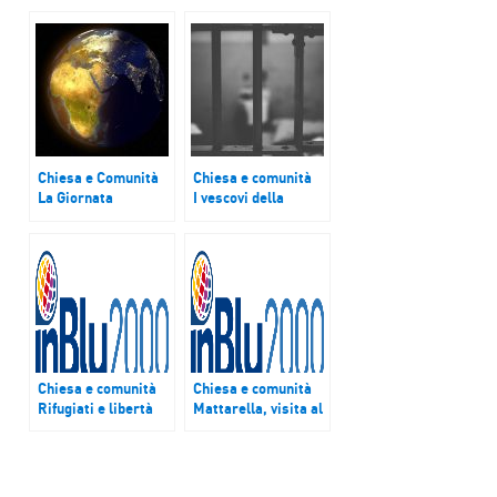
Chiesa e Comunità
Chiesa e comunità
La Giornata
I vescovi della
mondiale della
Campania: la
terra. Papa
risposta alla
Francesco: ricucire
delinquenza non sia
la relazione con la
solo il carcere
casa comune
Chiesa e comunità
Chiesa e comunità
Rifugiati e libertà
Mattarella, visita al
religiosa nel mondo,
Movimento dei
presentati i
Focolari. India nella
rapporti annuali del
morsa del virus
Centro Astalli e di