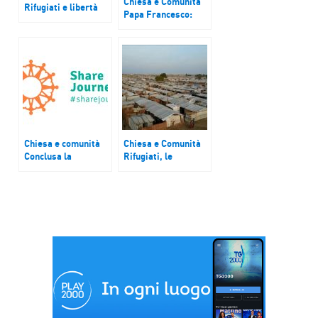
Chiesa e Comunità
Rifugiati e libertà
Papa Francesco:
religiosa nel mondo,
ricostruire un “noi”
presentati i
guardando alle
rapporti annuali del
persone migranti
Centro Astalli e di
Aiuto alla Chiesa
che soffre
Chiesa e comunità
Chiesa e Comunità
Conclusa la
Rifugiati, le
campagna “Share
proposte della
the Journey” di
Comunità di
Caritas
Sant’Egidio
Internationalis.
Card. Tagle: “Non
aumenti l’egoismo
degli Stati,
continuiamo a
condividere il
viaggio con i
migranti”