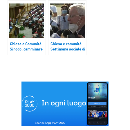
Usa, Biden alla
di riconciliazione”
Casa Bianca
Chiesa e Comunità
Chiesa e comunità
Sinodo: camminare
Settimana sociale di
insieme in ascolto
Taranto,
gli uni degli altri e
protagonisti i
in ascolto del mondo
giovani