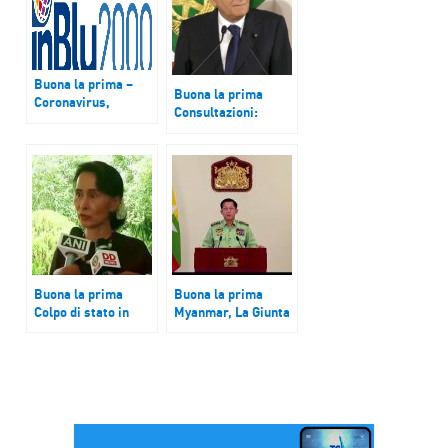
Buona la prima –
Buona la prima
Coronavirus,
Consultazioni:
disabili: la chiusura
Mattarella incontra
dei centri diurni
Leu, Italia Viva e Pd
lascia a casa più di
100.000 persone
non autosufficienti
Buona la prima
Buona la prima
Colpo di stato in
Myanmar, La Giunta
Myanmar. Aung San
impone la legge
Suu Kyi: non
marziale. Ue chiede
accettatelo.
riunione d’urgenza
Condanna di USA e
Onu
UE