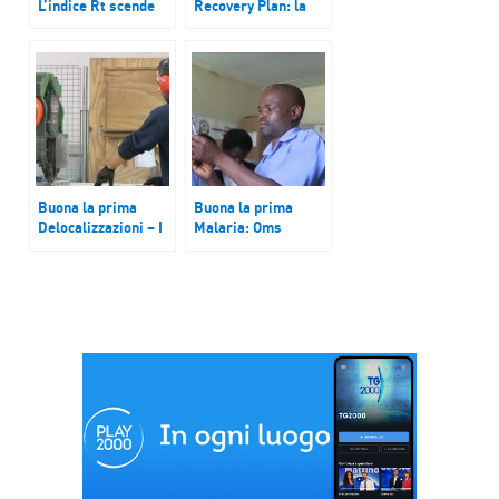
L’indice Rt scende
Recovery Plan: la
sotto 1. Istituto
Camera approva con
superiore di sanità:
442 sì. Draghi:
tenere le misure
‘investimenti finora
impensabili’
Buona la prima
Buona la prima
Delocalizzazioni – I
Malaria: Oms
sindacati
approva vaccino.
richiamano il
Salverà decine di
governo a prevenire
migliaia di bambini
la fuga delle aziende
all’estero