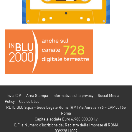
Invia C.V.
Area Stampa
Informativa sulla privacy
Social Media
Policy
Codice Etico
RETE BLU S.p.a - Sede Legale Roma (RM) Via Aurelia 796 – CAP 00165
Roma
Capitale sociale Euro 6.980.000,00 i.v
C.F. e Numero d’iscrizione del Registro delle Imprese di ROMA
03922811009