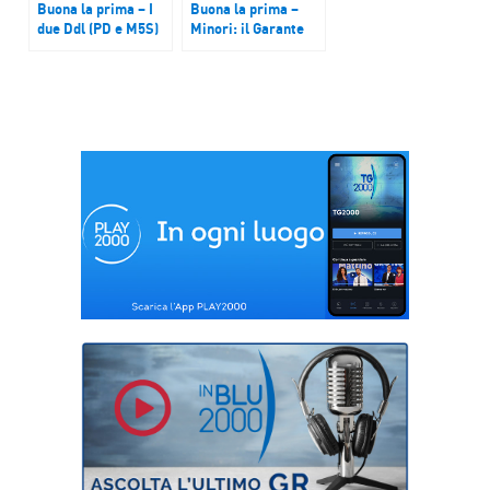
Buona la prima – I
Buona la prima –
due Ddl (PD e M5S)
Minori: il Garante
sul salario minimo
chiede una legge per
dividono i partiti,
la mediazione
ma uniscono
penale, un percorso
sindacati e
che riduce al
Confindustria
minimo la recidiva