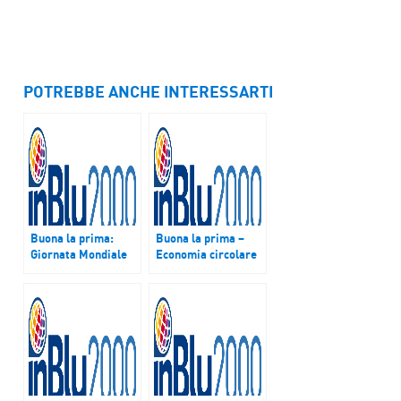
POTREBBE ANCHE INTERESSARTI
Buona la prima:
Buona la prima –
Giornata Mondiale
Economia circolare
delle Bambine, il
– L’Italia è al primo
dossier “Indifesa”
posto in Europa